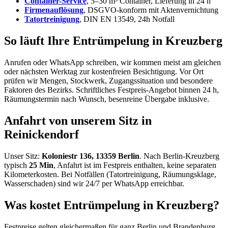
Container-Service
, 5–30 m³ Container, Lieferung in 24 h
Firmenauflösung
, DSGVO-konform mit Aktenvernichtung
Tatortreinigung
, DIN EN 13549, 24h Notfall
So läuft Ihre Entrümpelung in Kreuzberg
Anrufen oder WhatsApp schreiben, wir kommen meist am gleichen
oder nächsten Werktag zur kostenfreien Besichtigung. Vor Ort
prüfen wir Mengen, Stockwerk, Zugangssituation und besondere
Faktoren des Bezirks. Schriftliches Festpreis-Angebot binnen 24 h,
Räumungstermin nach Wunsch, besenreine Übergabe inklusive.
Anfahrt von unserem Sitz in
Reinickendorf
Unser Sitz:
Koloniestr 136, 13359 Berlin
. Nach Berlin-Kreuzberg
typisch
25 Min
, Anfahrt ist im Festpreis enthalten, keine separaten
Kilometerkosten. Bei Notfällen (Tatortreinigung, Räumungsklage,
Wasserschaden) sind wir 24/7 per WhatsApp erreichbar.
Was kostet Entrümpelung in Kreuzberg?
Festpreise gelten gleichermaßen für ganz Berlin und Brandenburg,