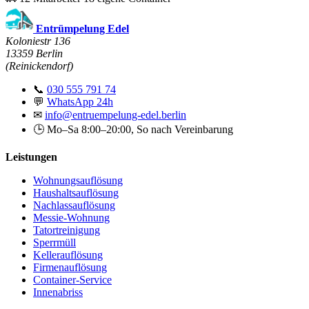
Entrümpelung Edel
Koloniestr 136
13359 Berlin
(Reinickendorf)
📞
030 555 791 74
💬
WhatsApp 24h
✉
info@entruempelung-edel.berlin
🕒 Mo–Sa 8:00–20:00, So nach Vereinbarung
Leistungen
Wohnungsauflösung
Haushaltsauflösung
Nachlassauflösung
Messie-Wohnung
Tatortreinigung
Sperrmüll
Kellerauflösung
Firmenauflösung
Container-Service
Innenabriss