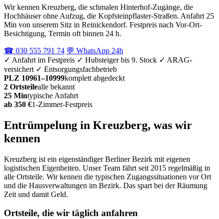
Wir kennen Kreuzberg, die schmalen Hinterhof-Zugänge, die
Hochhäuser ohne Aufzug, die Kopfsteinpflaster-Straßen. Anfahrt 25
Min von unserem Sitz in Reinickendorf. Festpreis nach Vor-Ort-
Besichtigung, Termin oft binnen 24 h.
☎ 030 555 791 74
💬 WhatsApp 24h
✓ Anfahrt im Festpreis
✓ Hubsteiger bis 9. Stock
✓ ARAG-
versichert
✓ Entsorgungsfachbetrieb
PLZ 10961–10999
komplett abgedeckt
2 Ortsteile
alle bekannt
25 Min
typische Anfahrt
ab 350 €
1-Zimmer-Festpreis
Entrümpelung in Kreuzberg, was wir
kennen
Kreuzberg ist ein eigenständiger Berliner Bezirk mit eigenen
logistischen Eigenheiten. Unser Team fährt seit 2015 regelmäßig in
alle Ortsteile. Wir kennen die typischen Zugangssituationen vor Ort
und die Hausverwaltungen im Bezirk. Das spart bei der Räumung
Zeit und damit Geld.
Ortsteile, die wir täglich anfahren