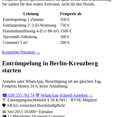
Sie zahlen für den realen Aufwand, nicht für den Bezirk.
Leistung
Festpreis ab
Entrümpelung 1-Zimmer
350 €
Entrümpelung 2–3-Zi-Wohnung
750 €
Haushaltsauflösung 4-Zi (~80 m²)
1500 €
Sperrmüll-Abholung
180 €
Container 5 m³
280 €
Komplette Preisliste →
Entrümpelung in Berlin-Kreuzberg
starten
Anrufen oder WhatsApp, Besichtigung oft am gleichen Tag,
Festpreis binnen 24 h, keine Anzahlung.
☎ 030 555 791 74
💬 WhatsApp
Schnell-Angebot →
🏅
Entsorgungsfachbetrieb
§ 56 KrWG · BVSE-Mitglied
🛡️
ARAG-versichert
Berufshaftpflicht
📅
Seit 2015
10.000+ Einsätze
🚛
12 Mitarbeiter
18 eigene Container