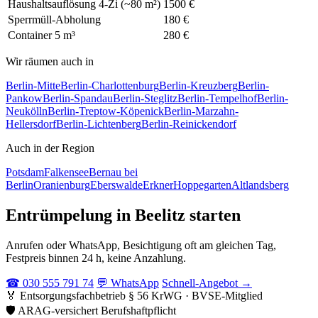
Haushaltsauflösung 4-Zi (~80 m²)
1500 €
Sperrmüll-Abholung
180 €
Container 5 m³
280 €
Wir räumen auch in
Berlin-Mitte
Berlin-Charlottenburg
Berlin-Kreuzberg
Berlin-
Pankow
Berlin-Spandau
Berlin-Steglitz
Berlin-Tempelhof
Berlin-
Neukölln
Berlin-Treptow-Köpenick
Berlin-Marzahn-
Hellersdorf
Berlin-Lichtenberg
Berlin-Reinickendorf
Auch in der Region
Potsdam
Falkensee
Bernau bei
Berlin
Oranienburg
Eberswalde
Erkner
Hoppegarten
Altlandsberg
Entrümpelung in Beelitz starten
Anrufen oder WhatsApp, Besichtigung oft am gleichen Tag,
Festpreis binnen 24 h, keine Anzahlung.
☎ 030 555 791 74
💬 WhatsApp
Schnell-Angebot →
🏅
Entsorgungsfachbetrieb
§ 56 KrWG · BVSE-Mitglied
🛡️
ARAG-versichert
Berufshaftpflicht