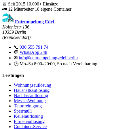
📅
Seit 2015
10.000+ Einsätze
🚛
12 Mitarbeiter
18 eigene Container
Entrümpelung Edel
Koloniestr 136
13359 Berlin
(Reinickendorf)
📞
030 555 791 74
💬
WhatsApp 24h
✉
info@entruempelung-edel.berlin
🕒 Mo–Sa 8:00–20:00, So nach Vereinbarung
Leistungen
Wohnungsauflösung
Haushaltsauflösung
Nachlassauflösung
Messie-Wohnung
Tatortreinigung
Sperrmüll
Kellerauflösung
Firmenauflösung
Container-Service