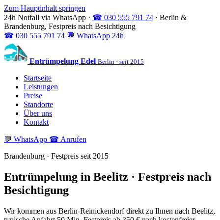
Zum Hauptinhalt springen
24h Notfall via WhatsApp
·
☎ 030 555 791 74
·
Berlin &
Brandenburg, Festpreis nach Besichtigung
☎
030 555 791 74
💬
WhatsApp 24h
Entrümpelung Edel
Berlin · seit 2015
Startseite
Leistungen
Preise
Standorte
Über uns
Kontakt
💬 WhatsApp
☎ Anrufen
Brandenburg · Festpreis seit 2015
Entrümpelung in Beelitz · Festpreis nach
Besichtigung
Wir kommen aus Berlin-Reinickendorf direkt zu Ihnen nach Beelitz,
typische Anfahrt 50 Min. Festpreis ab 350 € nach kostenfreier