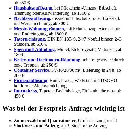
ab 350 €
Haushaltsauflösung
, bei Pflegeheim-Umzug, Erbschaft,
Trennung oder Auswanderung, ab 1500 €
Nachlassauflösung
, diskret im Erbschafts- oder Todesfall,
mit Wertanrechnung, ab 800 €
Messie-Wohnung räumen
, mit Schutzanzug, Atemschutz
und Endreinigung, ab 1800 €
Tatortreinigung
, DIN EN 13549, 24/7 Notfall binnen 2–3
Stunden, ab 600 €
Sperrmüll-Abholung
, Möbel, Elektrogeräte, Matratzen, ab
180 €
Keller- und Dachboden-Räumung
, mit Trageservice durch
enge Treppen, ab 250 €
Container-Service
, 5/7/10/20/30 m³, Lieferung in 24 h, ab
280 €
Firmenauflösung
, Büro, Praxis, Werkstatt, mit DSGVO-
konformer Aktenvernichtung
Innenabriss
, Tapeten, Bodenbeläge, Einbauküche raus, ab
450 €
Was bei der Festpreis-Anfrage wichtig ist
Zimmerzahl und Quadratmeter
, Grobschätzung reicht
Stockwerk und Aufzug
, ab 3. Stock ohne Aufzug