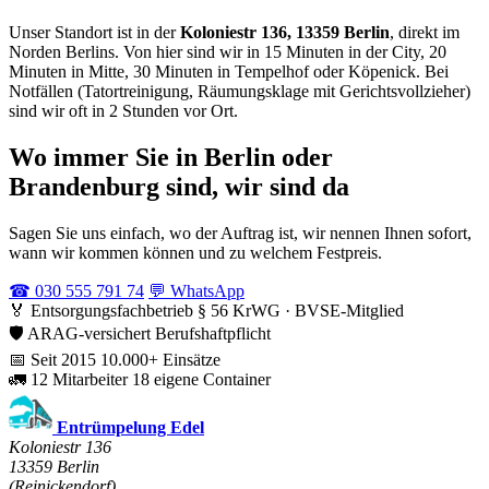
Unser Standort ist in der
Koloniestr 136, 13359 Berlin
, direkt im
Norden Berlins. Von hier sind wir in 15 Minuten in der City, 20
Minuten in Mitte, 30 Minuten in Tempelhof oder Köpenick. Bei
Notfällen (Tatortreinigung, Räumungsklage mit Gerichtsvollzieher)
sind wir oft in 2 Stunden vor Ort.
Wo immer Sie in Berlin oder
Brandenburg sind, wir sind da
Sagen Sie uns einfach, wo der Auftrag ist, wir nennen Ihnen sofort,
wann wir kommen können und zu welchem Festpreis.
☎ 030 555 791 74
💬 WhatsApp
🏅
Entsorgungsfachbetrieb
§ 56 KrWG · BVSE-Mitglied
🛡️
ARAG-versichert
Berufshaftpflicht
📅
Seit 2015
10.000+ Einsätze
🚛
12 Mitarbeiter
18 eigene Container
Entrümpelung Edel
Koloniestr 136
13359 Berlin
(Reinickendorf)