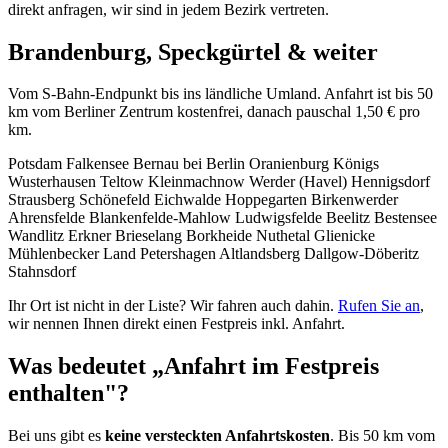
direkt anfragen, wir sind in jedem Bezirk vertreten.
Brandenburg, Speckgürtel & weiter
Vom S-Bahn-Endpunkt bis ins ländliche Umland. Anfahrt ist bis 50
km vom Berliner Zentrum kostenfrei, danach pauschal 1,50 € pro
km.
Potsdam
Falkensee
Bernau bei Berlin
Oranienburg
Königs
Wusterhausen
Teltow
Kleinmachnow
Werder (Havel)
Hennigsdorf
Strausberg
Schönefeld
Eichwalde
Hoppegarten
Birkenwerder
Ahrensfelde
Blankenfelde-Mahlow
Ludwigsfelde
Beelitz
Bestensee
Wandlitz
Erkner
Brieselang
Borkheide
Nuthetal
Glienicke
Mühlenbecker Land
Petershagen
Altlandsberg
Dallgow-Döberitz
Stahnsdorf
Ihr Ort ist nicht in der Liste? Wir fahren auch dahin.
Rufen Sie an
,
wir nennen Ihnen direkt einen Festpreis inkl. Anfahrt.
Was bedeutet „Anfahrt im Festpreis
enthalten"?
Bei uns gibt es
keine versteckten Anfahrtskosten
. Bis 50 km vom