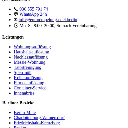
📞
030 555 791 74
💬
WhatsApp 24h
✉
info@entruempelung-edel.berlin
🕒 Mo–Sa 8:00–20:00, So nach Vereinbarung
Leistungen
Wohnungsauflösung
Haushaltsauflösung
Nachlassauflösung
Messie-Wohnung
Tatortreinigung
Sperrmüll
Kellerauflösung
Firmenauflösung
Container-Service
Innenabriss
Berliner Bezirke
Berlin-Mitte
Charlottenburg-Wilmersdorf
Friedrichshain-Kreuzberg
Pankow