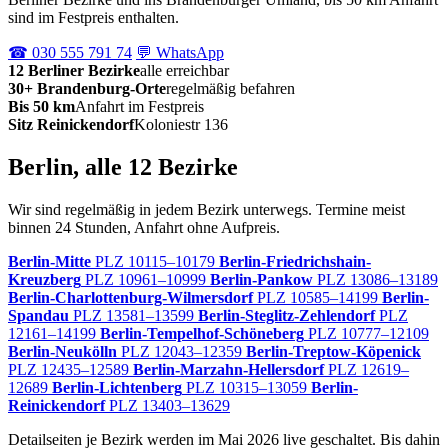
sind im Festpreis enthalten.
☎ 030 555 791 74
💬 WhatsApp
12 Berliner Bezirke
alle erreichbar
30+ Brandenburg-Orte
regelmäßig befahren
Bis 50 km
Anfahrt im Festpreis
Sitz Reinickendorf
Koloniestr 136
Berlin, alle 12 Bezirke
Wir sind regelmäßig in jedem Bezirk unterwegs. Termine meist
binnen 24 Stunden, Anfahrt ohne Aufpreis.
Berlin-Mitte
PLZ 10115–10179
Berlin-Friedrichshain-
Kreuzberg
PLZ 10961–10999
Berlin-Pankow
PLZ 13086–13189
Berlin-Charlottenburg-Wilmersdorf
PLZ 10585–14199
Berlin-
Spandau
PLZ 13581–13599
Berlin-Steglitz-Zehlendorf
PLZ
12161–14199
Berlin-Tempelhof-Schöneberg
PLZ 10777–12109
Berlin-Neukölln
PLZ 12043–12359
Berlin-Treptow-Köpenick
PLZ 12435–12589
Berlin-Marzahn-Hellersdorf
PLZ 12619–
12689
Berlin-Lichtenberg
PLZ 10315–13059
Berlin-
Reinickendorf
PLZ 13403–13629
Detailseiten je Bezirk werden im Mai 2026 live geschaltet. Bis dahin