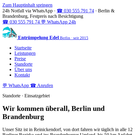
Zum Hauptinhalt springen
24h Notfall via WhatsApp
·
☎ 030 555 791 74
·
Berlin &
Brandenburg, Festpreis nach Besichtigung
☎
030 555 791 74
💬
WhatsApp 24h
Entrümpelung Edel
Berlin · seit 2015
Startseite
Leistungen
Preise
Standorte
Über uns
Kontakt
💬 WhatsApp
☎ Anrufen
Standorte · Einsatzgebiet
Wir kommen überall, Berlin und
Brandenburg
Unser Sitz ist in Reinickendorf, von dort fahren wir täglich in alle 12
Berliner Bezirke und ins Brandenburger Umland, bis 50 km Anfahrt