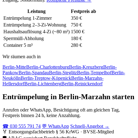
Leistung
Festpreis ab
Entrümpelung 1-Zimmer
350 €
Entrümpelung 2–3-Zi-Wohnung
750 €
Haushaltsauflösung 4-Zi (~80 m²)
1500 €
Sperrmüll-Abholung
180 €
Container 5 m³
280 €
Wir räumen auch in
Berlin-Mitte
Berlin-Charlottenburg
Berlin-Kreuzberg
Berlin-
Pankow
Berlin-Spandau
Berlin-Steglitz
Berlin-Tempelhof
Berlin-
Neukölln
Berlin-Treptow-Köpenick
Berlin-Marzahn-
Hellersdorf
Berlin-Lichtenberg
Berlin-Reinickendorf
Entrümpelung in Berlin-Marzahn starten
Anrufen oder WhatsApp, Besichtigung oft am gleichen Tag,
Festpreis binnen 24 h, keine Anzahlung.
☎ 030 555 791 74
💬 WhatsApp
Schnell-Angebot →
🏅
Entsorgungsfachbetrieb
§ 56 KrWG · BVSE-Mitglied