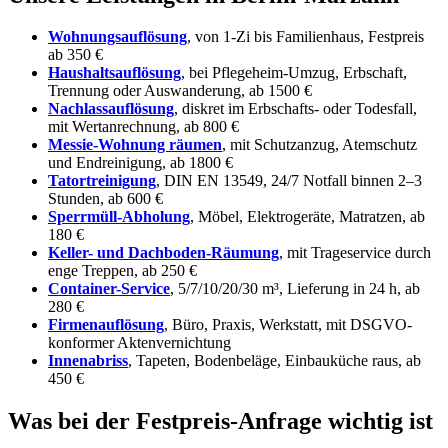
Wohnungsauflösung
, von 1-Zi bis Familienhaus, Festpreis
ab 350 €
Haushaltsauflösung
, bei Pflegeheim-Umzug, Erbschaft,
Trennung oder Auswanderung, ab 1500 €
Nachlassauflösung
, diskret im Erbschafts- oder Todesfall,
mit Wertanrechnung, ab 800 €
Messie-Wohnung räumen
, mit Schutzanzug, Atemschutz
und Endreinigung, ab 1800 €
Tatortreinigung
, DIN EN 13549, 24/7 Notfall binnen 2–3
Stunden, ab 600 €
Sperrmüll-Abholung
, Möbel, Elektrogeräte, Matratzen, ab
180 €
Keller- und Dachboden-Räumung
, mit Trageservice durch
enge Treppen, ab 250 €
Container-Service
, 5/7/10/20/30 m³, Lieferung in 24 h, ab
280 €
Firmenauflösung
, Büro, Praxis, Werkstatt, mit DSGVO-
konformer Aktenvernichtung
Innenabriss
, Tapeten, Bodenbeläge, Einbauküche raus, ab
450 €
Was bei der Festpreis-Anfrage wichtig ist