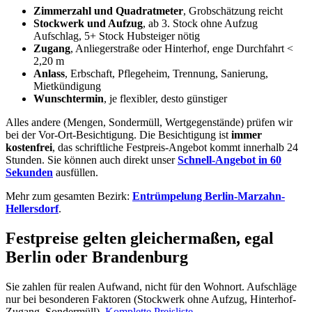
Zimmerzahl und Quadratmeter
, Grobschätzung reicht
Stockwerk und Aufzug
, ab 3. Stock ohne Aufzug
Aufschlag, 5+ Stock Hubsteiger nötig
Zugang
, Anliegerstraße oder Hinterhof, enge Durchfahrt <
2,20 m
Anlass
, Erbschaft, Pflegeheim, Trennung, Sanierung,
Mietkündigung
Wunschtermin
, je flexibler, desto günstiger
Alles andere (Mengen, Sondermüll, Wertgegenstände) prüfen wir
bei der Vor-Ort-Besichtigung. Die Besichtigung ist
immer
kostenfrei
, das schriftliche Festpreis-Angebot kommt innerhalb 24
Stunden. Sie können auch direkt unser
Schnell-Angebot in 60
Sekunden
ausfüllen.
Mehr zum gesamten Bezirk:
Entrümpelung Berlin-Marzahn-
Hellersdorf
.
Festpreise gelten gleichermaßen, egal
Berlin oder Brandenburg
Sie zahlen für realen Aufwand, nicht für den Wohnort. Aufschläge
nur bei besonderen Faktoren (Stockwerk ohne Aufzug, Hinterhof-
Zugang, Sondermüll).
Komplette Preisliste →