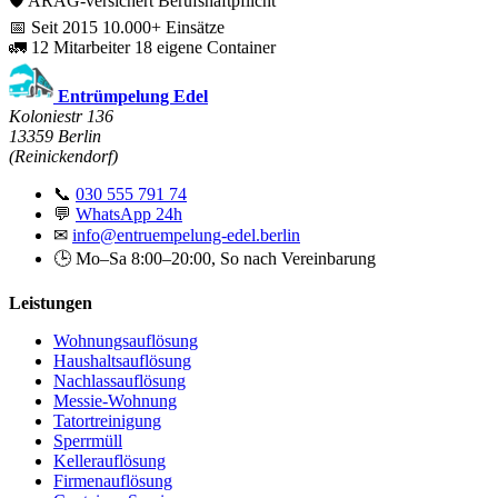
🛡️
ARAG-versichert
Berufshaftpflicht
📅
Seit 2015
10.000+ Einsätze
🚛
12 Mitarbeiter
18 eigene Container
Entrümpelung Edel
Koloniestr 136
13359 Berlin
(Reinickendorf)
📞
030 555 791 74
💬
WhatsApp 24h
✉
info@entruempelung-edel.berlin
🕒 Mo–Sa 8:00–20:00, So nach Vereinbarung
Leistungen
Wohnungsauflösung
Haushaltsauflösung
Nachlassauflösung
Messie-Wohnung
Tatortreinigung
Sperrmüll
Kellerauflösung
Firmenauflösung