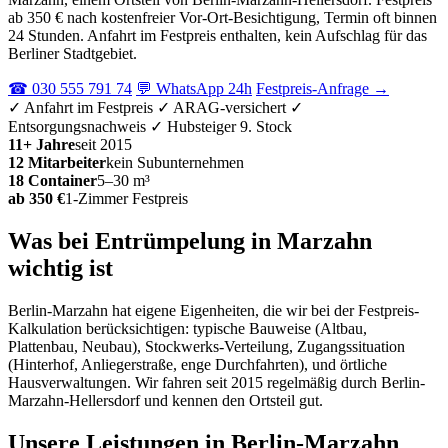
ab 350 € nach kostenfreier Vor-Ort-Besichtigung, Termin oft binnen
24 Stunden. Anfahrt im Festpreis enthalten, kein Aufschlag für das
Berliner Stadtgebiet.
☎ 030 555 791 74
💬 WhatsApp 24h
Festpreis-Anfrage →
✓ Anfahrt im Festpreis
✓ ARAG-versichert
✓
Entsorgungsnachweis
✓ Hubsteiger 9. Stock
11+ Jahre
seit 2015
12 Mitarbeiter
kein Subunternehmen
18 Container
5–30 m³
ab 350 €
1-Zimmer Festpreis
Was bei Entrümpelung in Marzahn
wichtig ist
Berlin-Marzahn hat eigene Eigenheiten, die wir bei der Festpreis-
Kalkulation berücksichtigen: typische Bauweise (Altbau,
Plattenbau, Neubau), Stockwerks-Verteilung, Zugangssituation
(Hinterhof, Anliegerstraße, enge Durchfahrten), und örtliche
Hausverwaltungen. Wir fahren seit 2015 regelmäßig durch Berlin-
Marzahn-Hellersdorf und kennen den Ortsteil gut.
Unsere Leistungen in Berlin-Marzahn