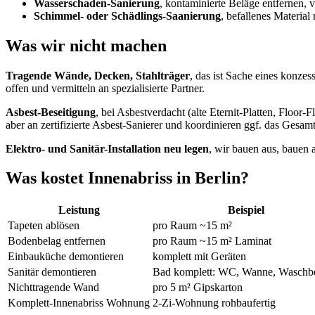
Wasserschaden-Sanierung
, kontaminierte Beläge entfernen, 
Schimmel- oder Schädlings-Saanierung
, befallenes Materia
Was wir nicht machen
Tragende Wände, Decken, Stahlträger
, das ist Sache eines konzes
offen und vermitteln an spezialisierte Partner.
Asbest-Beseitigung
, bei Asbestverdacht (alte Eternit-Platten, Floo
aber an zertifizierte Asbest-Sanierer und koordinieren ggf. das Gesamt
Elektro- und Sanitär-Installation neu legen
, wir bauen aus, bauen 
Was kostet Innenabriss in Berlin?
Leistung
Beispiel
Tapeten ablösen
pro Raum ~15 m²
Bodenbelag entfernen
pro Raum ~15 m² Laminat
Einbauküche demontieren
komplett mit Geräten
Sanitär demontieren
Bad komplett: WC, Wanne, Waschb
Nichttragende Wand
pro 5 m² Gipskarton
Komplett-Innenabriss Wohnung
2-Zi-Wohnung rohbaufertig