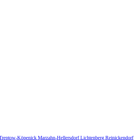
Treptow-Köpenick
Marzahn-Hellersdorf
Lichtenberg
Reinickendorf