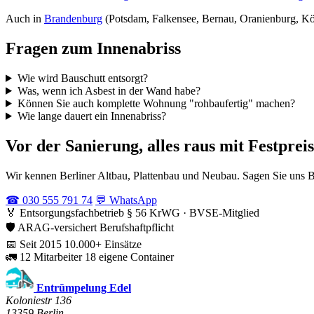
Auch in
Brandenburg
(Potsdam, Falkensee, Bernau, Oranienburg, Kö
Fragen zum Innenabriss
Wie wird Bauschutt entsorgt?
Was, wenn ich Asbest in der Wand habe?
Können Sie auch komplette Wohnung "rohbaufertig" machen?
Wie lange dauert ein Innenabriss?
Vor der Sanierung, alles raus mit Festpreis
Wir kennen Berliner Altbau, Plattenbau und Neubau. Sagen Sie uns B
☎ 030 555 791 74
💬 WhatsApp
🏅
Entsorgungsfachbetrieb
§ 56 KrWG · BVSE-Mitglied
🛡️
ARAG-versichert
Berufshaftpflicht
📅
Seit 2015
10.000+ Einsätze
🚛
12 Mitarbeiter
18 eigene Container
Entrümpelung Edel
Koloniestr 136
13359 Berlin