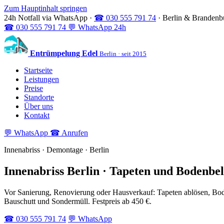
Zum Hauptinhalt springen
24h Notfall via WhatsApp
·
☎ 030 555 791 74
·
Berlin & Brandenbu
☎
030 555 791 74
💬
WhatsApp 24h
Entrümpelung Edel
Berlin · seit 2015
Startseite
Leistungen
Preise
Standorte
Über uns
Kontakt
💬 WhatsApp
☎ Anrufen
Innenabriss · Demontage · Berlin
Innenabriss Berlin · Tapeten und Bodenbe
Vor Sanierung, Renovierung oder Hausverkauf: Tapeten ablösen, Bod
Bauschutt und Sondermüll. Festpreis ab 450 €.
☎ 030 555 791 74
💬 WhatsApp