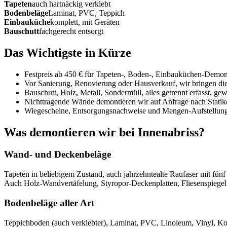
Tapeten
auch hartnäckig verklebt
Bodenbeläge
Laminat, PVC, Teppich
Einbauküche
komplett, mit Geräten
Bauschutt
fachgerecht entsorgt
Das Wichtigste in Kürze
Festpreis ab 450 € für Tapeten-, Boden-, Einbauküchen-Demon
Vor Sanierung, Renovierung oder Hausverkauf, wir bringen di
Bauschutt, Holz, Metall, Sondermüll, alles getrennt erfasst, g
Nichttragende Wände demontieren wir auf Anfrage nach Statik
Wiegescheine, Entsorgungsnachweise und Mengen-Aufstellung s
Was demontieren wir bei Innenabriss?
Wand- und Deckenbeläge
Tapeten in beliebigem Zustand, auch jahrzehntealte Raufaser mit fünf
Auch Holz-Wandvertäfelung, Styropor-Deckenplatten, Fliesenspiegel
Bodenbeläge aller Art
Teppichboden (auch verklebter), Laminat, PVC, Linoleum, Vinyl, Kork