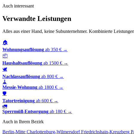
Auch interessant
Verwandte Leistungen
Alles aus einer Hand, keine Subunternehmer. Kombinierte Leistungen
🏠
Wohnungsauflösung
ab 350 € →
📦
Haushaltsauflösung
ab 1500 € →
🕊️
Nachlassauflösung
ab 800 € →
🧹
Messie-Wohnung
ab 1800 € →
🛡️
Tatortreinigung
ab 600 € →
🚛
Sperrmüll-Entsorgung
ab 180 € →
Auch in Ihrem Bezirk
Berlin-Mitte
Charlottenburg-Wilmersdorf
Friedrichshain-Kreuzberg
P