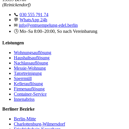
(Reinickendorf)
📞
030 555 791 74
💬
WhatsApp 24h
✉
info@entruempelung-edel.berlin
🕒 Mo–Sa 8:00–20:00, So nach Vereinbarung
Leistungen
Wohnungsauflösung
Haushaltsauflösung
Nachlassauflösung
Messie-Wohnung
Tatortreinigung
Sperrmüll
Kellerauflösung
Firmenauflösung
Container-Service
Innenabriss
Berliner Bezirke
Berlin-Mitte
Charlottenburg-Wilmersdorf